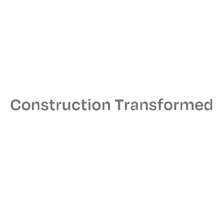
Frankfurt Kurnit Klein & Selz
Venable
Weil, Gotshal & Manges
Skadden Arps
Schulte Roth & Zabel